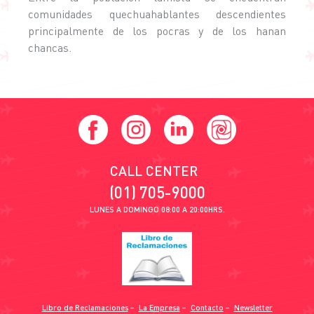
comunidades quechuahablantes descendientes
principalmente de los pocras y de los hanan
chancas.
CALL CENTER
(01) 705-9000
LUNES A DOMINGO 08:00 A 20:00HRS.
Libro de Reclamaciones
−
La Empresa
−
Contacto
−
Newsletter