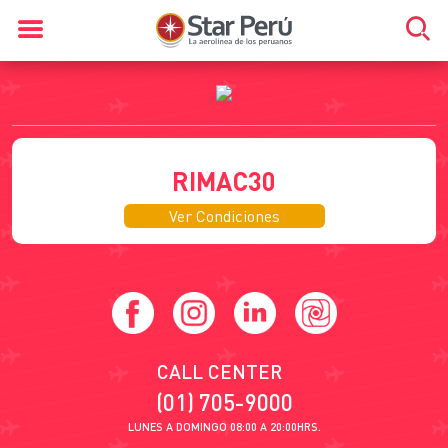
RIMAC30
Ver Condiciones
CALL CENTER
(01) 705-9000
LUNES A DOMINGO 08:00 A 20:00HRS.