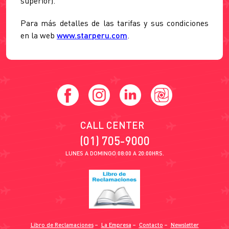
superior).
Para más detalles de las tarifas y sus condiciones
en la web
www.starperu.com
.
CALL CENTER
(01) 705-9000
LUNES A DOMINGO 08:00 A 20:00HRS.
Libro de Reclamaciones
−
La Empresa
−
Contacto
−
Newsletter