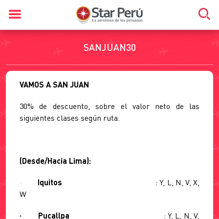
SANJUAN30
VAMOS A SAN JUAN
30% de descuento, sobre el valor neto de las
siguientes clases según ruta.
(Desde/Hacia Lima):
·
Iquitos
: Y, L, N, V, X,
W
· Pucallpa
: Y, L, N, V,