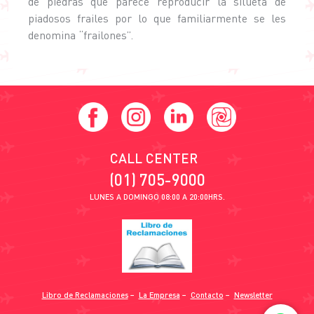
de piedras que parece reproducir la silueta de
piadosos frailes por lo que familiarmente se les
denomina “frailones”.
CALL CENTER
(01) 705-9000
LUNES A DOMINGO 08:00 A 20:00HRS.
Libro de Reclamaciones
−
La Empresa
−
Contacto
−
Newsletter